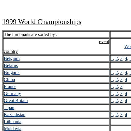
1999 World Championships
The tumbnails are sorted by :
event
Wom
country
Belgium
1
,
2
,
3
,
4
,
Belarus
Bulgaria
1
,
2
,
3
,
4
,
China
1
,
2
,
3
,
4
France
1
,
2
,
3
Germany
1
,
2
,
3
,
4
Great Britain
1
,
2
,
3
,
4
Japan
Kazakhstan
1
,
2
,
3
,
4
Lithuania
Moldavia