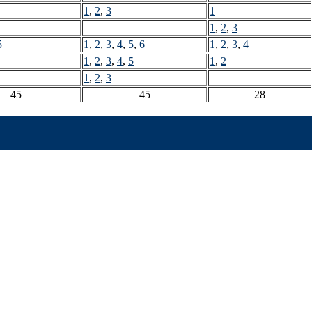
1
,
2
,
3
1
1
,
2
,
3
5
1
,
2
,
3
,
4
,
5
,
6
1
,
2
,
3
,
4
1
,
2
,
3
,
4
,
5
1
,
2
1
,
2
,
3
45
45
28