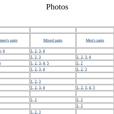
Photos
en's pairs
Mixed pairs
Men's pairs
5
,
6
1
,
2
,
3
,
4
1
,
2
,
3
1
,
2
,
3
,
4
5
1
,
2
,
3
,
4
,
5
1
,
2
1
,
2
,
3
,
4
1
,
2
,
3
1
,
2
,
3
1
,
2
,
3
,
4
1
,
2
,
3
,
4
,
5
1
,
2
1
,
2
1
,
2
1
,
2
,
3