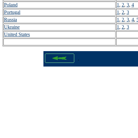
Poland
1
,
2
,
3
,
4
Portugal
1
,
2
,
3
Russia
1
,
2
,
3
,
4
,
Ukraine
1
,
2
,
3
United States
.