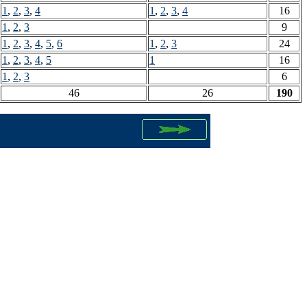
1
,
2
,
3
,
4
1
,
2
,
3
,
4
16
1
,
2
,
3
9
1
,
2
,
3
,
4
,
5
,
6
1
,
2
,
3
24
1
,
2
,
3
,
4
,
5
1
16
1
,
2
,
3
6
46
26
190